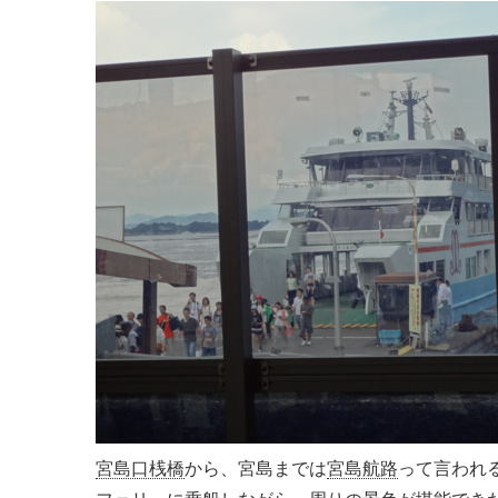
宮島口桟橋
から、宮島までは
宮島航路
って言われ