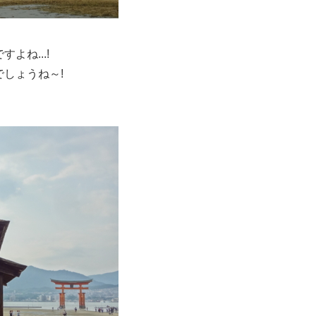
ね...!
しょうね～!