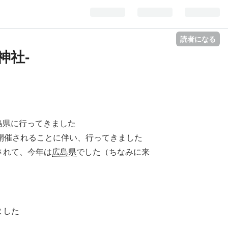
読者になる
神社-
島県
に行ってきました
開催されることに伴い、行ってきました
されて、今年は
広島県
でした（ちなみに来
ました