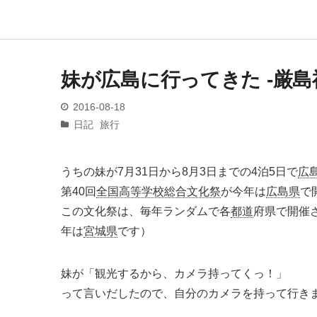
妹が広島に行ってきた -厳島
2016
-
08
-
18
日記
旅行
うちの妹が7月31日から8月3日までの4泊5日で
広
第40回
全国高等学校総合文化祭
が今年は
広島県
で
この文化祭は、毎年ランダムで各
都道
府県で開催
年は
宮城県
です）
妹が「観光するから、カメラ持ってくっ！」
って言いだしたので、自分のカメラを持って行き