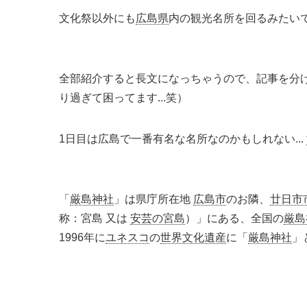
文化祭以外にも
広島県
内の観光名所を回るみたい
全部紹介すると長文になっちゃうので、記事を分け
り過ぎて困ってます...笑）
1日目は広島で一番有名な名所なのかもしれない...
「
厳島神社
」は県庁所在地
広島市
のお隣、
廿日市
称：宮島 又は
安芸の宮島
）」にある、全国の
厳島
1996年に
ユネスコ
の
世界文化遺産
に「
厳島神社
」