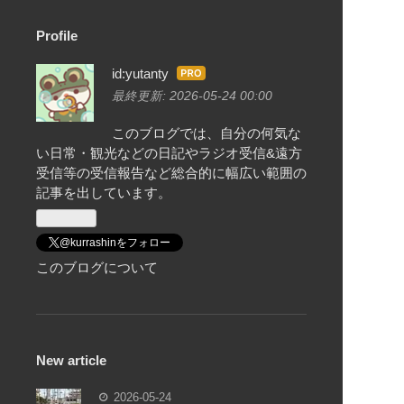
Profile
id:yutanty
はて
なブ
最終更新:
2026-05-24 00:00
ログ
このブログでは、自分の何気な
Pro
い日常・観光などの日記やラジオ受信&遠方
受信等の受信報告など総合的に幅広い範囲の
記事を出しています。
@kurrashinをフォロー
このブログについて
New article
2026-05-24