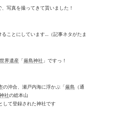
で、写真を撮ってきて貰いました！
ることにしています...（記事ネタがたま
世界遺産
「
厳島神社
」ですっ！
市
の沖合、瀬戸内海に浮かぶ「
厳島
（通
神社
の総本山
として登録された神社です