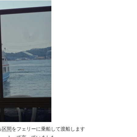
る
区間
をフェリーに乗船して渡船します